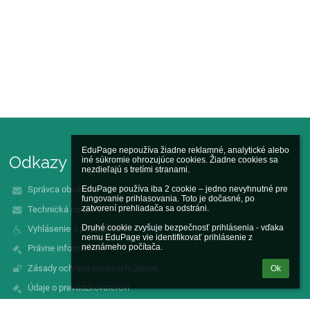
EduPage nepoužíva žiadne reklamné, analytické alebo 
Odkazy
iné súkromie ohrozujúce cookies. Žiadne cookies sa 
nezdieľajú s tretími stranami.

EduPage používa iba 2 cookie – jedno nevyhnutné pre 
Správca obsahu
fungovanie prihlasovania. Toto je dočasné, po 
zatvorení prehliadača sa odstráni.

Technická podpora
Druhé cookie zvyšuje bezpečnosť prihlásenia - vďaka 
Vyhlásenie o prístupnosti
nemu EduPage vie identifikovať prihlásenie z 
neznámeho počítača.
Právne informácie
Zásady ochrany osobných údajov
Ok
Údaje o prevádzkovateľovi
Mapa stránok